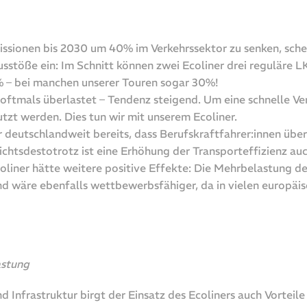
issionen bis 2030 um 40% im Verkehrssektor zu senken, sche
usstöße ein: Im Schnitt können zwei Ecoliner drei reguläre
% – bei manchen unserer Touren sogar 30%!
 oftmals überlastet – Tendenz steigend. Um eine schnelle V
tzt werden. Dies tun wir mit unserem Ecoliner.
eutschlandweit bereits, dass Berufskraftfahrer:innen über
chtsdestotrotz ist eine Erhöhung der Transporteffizienz au
iner hätte weitere positive Effekte: Die Mehrbelastung der I
nd wäre ebenfalls wettbewerbsfähiger, da in vielen europä
astung
frastruktur birgt der Einsatz des Ecoliners auch Vorteile f