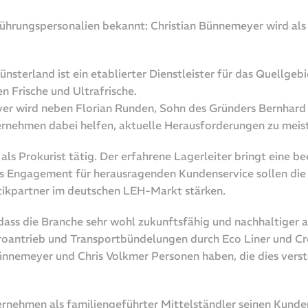
ührungspersonalien bekannt: Christian Bünnemeyer wird als 
terland ist ein etablierter Dienstleister für das Quellge
 Frische und Ultrafrische.
yer wird neben Florian Runden, Sohn des Gründers Bernhard 
nehmen dabei helfen, aktuelle Herausforderungen zu meist
als Prokurist tätig. Der erfahrene Lagerleiter bringt eine b
as Engagement für herausragenden Kundenservice sollen die 
stikpartner im deutschen LEH-Markt stärken.
ass die Branche sehr wohl zukunftsfähig und nachhaltiger ag
oantrieb und Transportbündelungen durch Eco Liner und Cro
 Bünnemeyer und Chris Volkmer Personen haben, die dies ver
ernehmen als familiengeführter Mittelständler seinen Kunden 