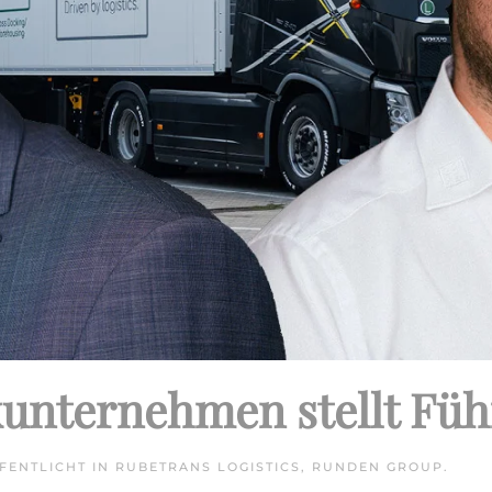
kunternehmen stellt Fü
FFENTLICHT IN
RUBETRANS LOGISTICS
,
RUNDEN GROUP
.