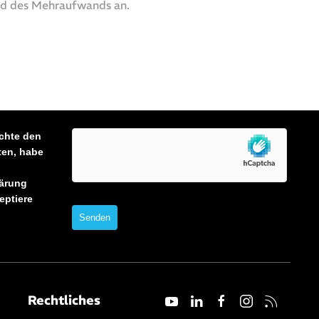
nd des Mehraufwands an.
chte den
ten, habe
ärung
eptiere
Rechtliches