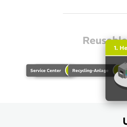
Reusable
1. He
4
5
6
Service Center
Unloader
Recycling-Anlage