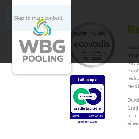
Skip to main content
Re
Nach
Verp
Mit 
Pool
redu
revol
Durc
Cradl
leben
eine