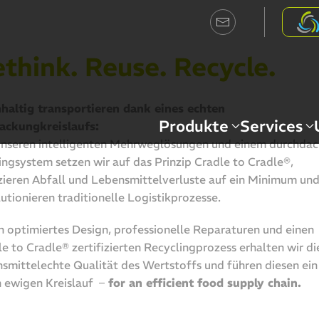
think. Reuse. Recycle
.
haltig transportieren dank eines echten
Produkte
Services
ackungkreislaufs:
unseren intelligenten Mehrweglösungen und einem durchda
ingsystem setzen wir auf das Prinzip Cradle to Cradle®,
zieren Abfall und Lebensmittelverluste auf ein Minimum un
utionieren traditionelle Logistikprozesse.
h optimiertes Design, professionelle Reparaturen und einen
e to Cradle® zertifizierten Recyclingprozess erhalten wir di
smittelechte Qualität des Wertstoffs und führen diesen ein 
n ewigen Kreislauf –
for an efficient food supply chain.