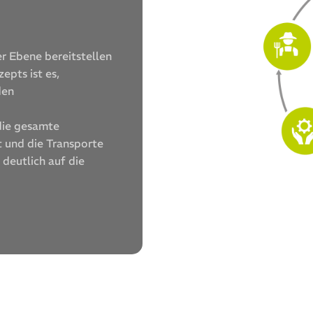
 Ebene bereitstellen
epts ist es,
den
 die gesamte
 und die Transporte
 deutlich auf die