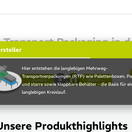
 Transport Packaging in de
rsteller
Hier entstehen die langlebigen Mehrweg-
Transportverpackungen (RTP) wie Palettenboxen, Pa
■
❚❚
← Zurück
Weiter →
und starre sowie klappbare Behälter – die Basis für e
langlebigen Kreislauf.
Unsere Produkthighlight