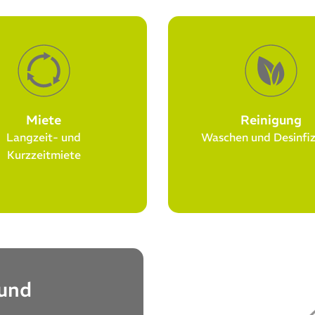
Miete
Reinigung
Langzeit- und
Waschen und Desinfiz
Kurzzeitmiete
 und