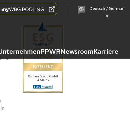
Sprache
auswählen
Unternehmen
PPWR
Newsroom
Karriere
chten
d
e
in