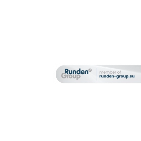
chte den
ten, habe
ärung
eptiere