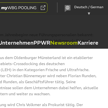
Sprache
auswählen
zum Jahresbeginn neue Führungspersonalien bekannt:
als Geschäftsführer und Chris Volkmer als Prokurist
Unternehmen
PPWR
Newsroom
Karriere
us dem Oldenburger Münsterland ist ein etablierter
lgebiets-Crossdocking des deutschen
(LEH) in den Kategorien Frische und Ultrafrische.
iter Christian Bünnemeyer wird neben Florian Runden,
 Runden, als Geschäftsführer tätig. Seine
nisse sollen dem Unternehmen dabei helfen, aktuelle
tern und weiter zu wachsen.
ung wird Chris Volkmer als Prokurist tätig. Der