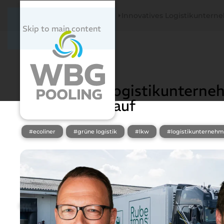
Startseite
Newsroom
Innovatives Logistikuntern
Skip to main content
19. Dezember 2023
Innovatives Logistikunterne
Führung neu auf
#ecoliner
#grüne logistik
#lkw
#logistikunterneh
Newsroom