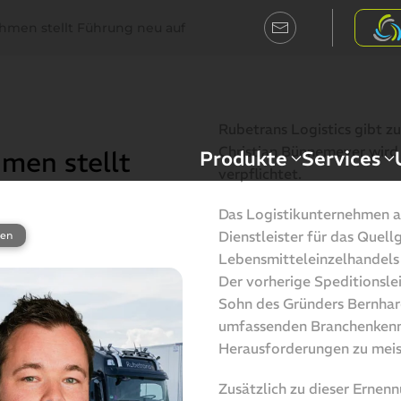
ehmen stellt Führung neu auf
Rubetrans Logistics gibt 
Christian Bünnemeyer wird 
Produkte
Services
hmen stellt
verpflichtet.
Das Logistikunternehmen a
Dienstleister für das Quel
men
Lebensmitteleinzelhandels 
Der vorherige Speditionsle
Sohn des Gründers Bernhard
umfassenden Branchenkennt
Herausforderungen zu meis
Zusätzlich zu dieser Ernenn