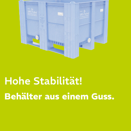
Integrierter
Rückverfolgung möglich!
Hohe Stabilität!
Ablauf
Dank des WBG Pooling
Behälter aus einem Guss.
Smart Labels.
auf zwei Seiten!