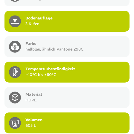
Bodenauflage
3 Kufen
Farbe
hellblau, ähnlich Pantone 298C
Temperaturbeständigkeit
-40°C bis +60°C
Material
HDPE
Volumen
605 L