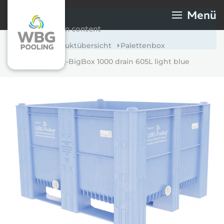
WBG-Pooling-BigBox
Menü
1000 drain 605L light
Skip to main content
blue
Home
Produktübersicht
Palettenbox
WBG-Pooling-BigBox 1000 drain 605L light blue