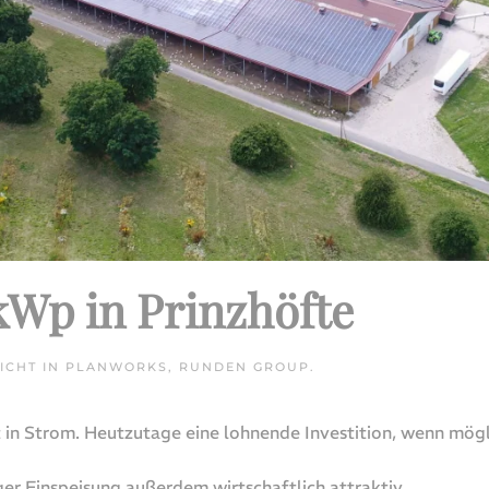
kWp in Prinzhöfte
ICHT IN
PLANWORKS
,
RUNDEN GROUP
.
in Strom. Heutzutage eine lohnende Investition, wenn mögl
r Einspeisung außerdem wirtschaftlich attraktiv.