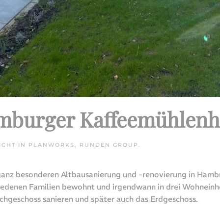
mburger Kaffeemühlenha
ICHT IN
PLANWORKS
,
RUNDEN GROUP
.
 ganz besonderen Altbausanierung und -renovierung in Hamb
edenen Familien bewohnt und irgendwann in drei Wohneinhei
achgeschoss sanieren und später auch das Erdgeschoss.