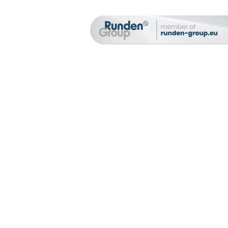
chte den
ten, habe
ärung
eptiere
Rechtliches
AGB
Impressum