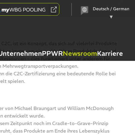
Sprache
auswählen
 C2C, ist ein Konzept, das sich auf vielerlei Produkte
eht es immer um ein nachhaltiges Produktdesign und
Unternehmen
PPWR
Newsroom
Karriere
essourcen – dies funktioniert unter anderem für
h Mehrwegtransportverpackungen.
 die C2C-Zertifizierung eine bedeutende Rolle bei
lt spielen.
 der von Michael Braungart und William McDonough
en entwickelt wurde.
esem Zeitpunkt noch im Cradle-to-Grave-Prinzip
eruht, dass Produkte am Ende ihres Lebenszyklus