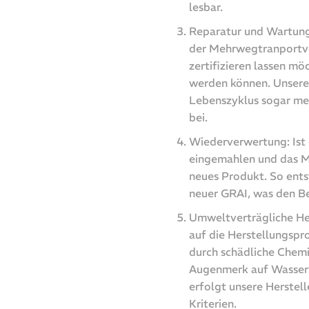
lesbar.
Reparatur und Wartung:
der Mehrwegtranportv
zertifizieren lassen möc
werden können. Unsere
Lebenszyklus sogar meh
bei.
Wiederverwertung: Ist 
eingemahlen und das Mah
neues Produkt. So ent
neuer GRAI, was den Be
Umweltverträgliche Hers
auf die Herstellungsp
durch schädliche Chemi
Augenmerk auf Wasserv
erfolgt unsere Herste
Kriterien.