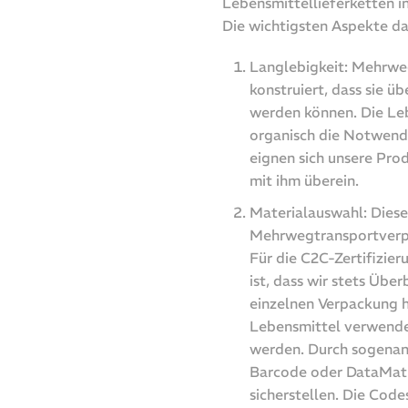
Lebensmittellieferketten i
Die wichtigsten Aspekte da
Langlebigkeit: Mehrwe
konstruiert, dass sie 
werden können. Die Leb
organisch die Notwendi
eignen sich unsere Pr
mit ihm überein.
Materialauswahl: Diese
Mehrwegtransportverpa
Für die C2C-Zertifizier
ist, dass wir stets Übe
einzelnen Verpackung ha
Lebensmittel verwendet
werden. Durch sogenann
Barcode oder DataMatri
sicherstellen. Die Cod