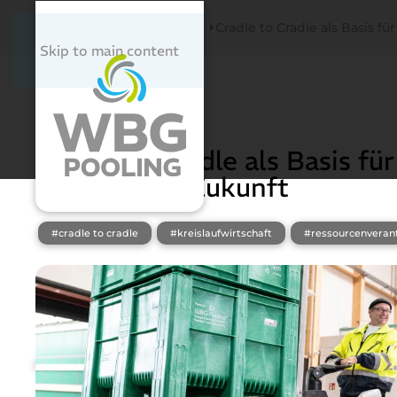
Startseite
Newsroom
Cradle to Cradle als Basis f
Skip to main content
27. November 2023
Cradle to Cradle als Basis für
nachhaltige Zukunft
#cradle to cradle
#kreislaufwirtschaft
#ressourcenveran
Newsroom