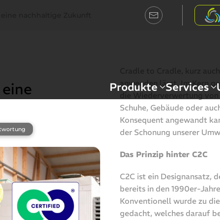
ür eine nachhaltige Zukunft
Cradle to Cradle, kurz auch
anwenden lässt. Im Kern g
Produkte
Services
 eine
die Wiederverwertung von R
Schuhe, Gebäude oder auc
Konsequent angewandt kann
twortung
der Schonung unserer Umwe
Das Prinzip hinter C2C
C2C ist ein Designansatz,
bereits in den 1990er-Jahr
Konventionell wurde zu di
gedacht, welches darauf b