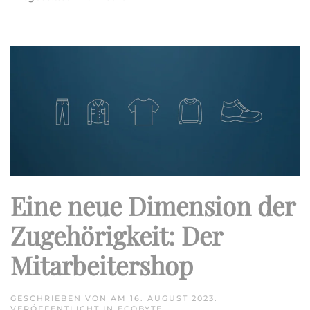
Eine neue Dimension der
Zugehörigkeit: Der
Mitarbeitershop
GESCHRIEBEN VON
AM
16. AUGUST 2023
.
VERÖFFENTLICHT IN
ECOBYTE
.