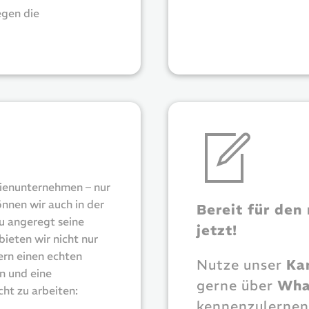
egen die
lienunternehmen – nur
nnen wir auch in der
Bereit für den
zu angeregt seine
jetzt!
bieten wir nicht nur
ern einen echten
Nutze unser
Ka
n und eine
gerne über
Wha
ht zu arbeiten:
kennenzulernen