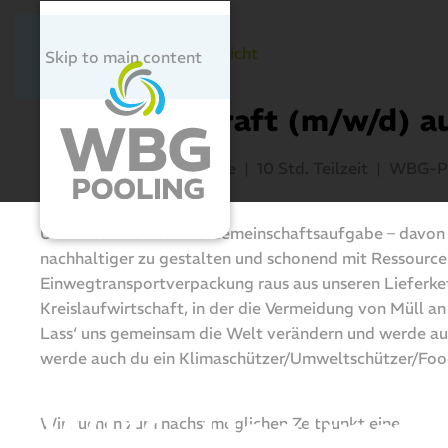
zurück zur Job-Übersicht
Skip to main content
Reinigungskraft (m/w/d) au
49401
Damme-Osterfeine |
10 Std.
Teilzeit |
WBG-Po
Umweltschutz ist eine Gemeinschaftsaufgabe – davon i
nachhaltiger zu gestalten und schonend mit Ressourc
Einwegtransportverpackung raus aus unseren Lieferket
Kreislaufwirtschaft, in der die Vermeidung von Müll an
Lass‘ uns gemeinsam die Welt verändern und werde auc
Ihre Karriere be
werde auch du ein Klimaschützer/Umweltschützer/Foo
WBG Pooling
Wir suchen zum nächstmöglichen Zeitpunkt eine