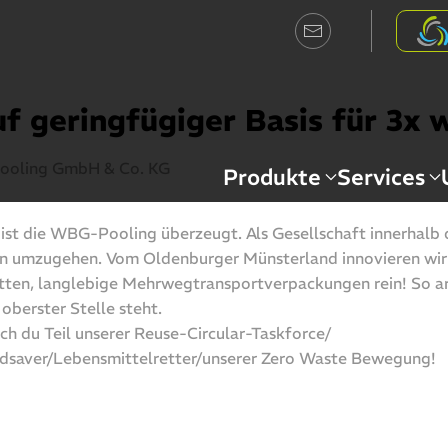
f geringfügiger Basis für 3x 
oling GmbH & Co. KG
Produkte
Services
st die WBG-Pooling überzeugt. Als Gesellschaft innerhalb 
en umzugehen. Vom Oldenburger Münsterland innovieren wir 
ten, langlebige Mehrwegtransportverpackungen rein! So arb
 oberster Stelle steht.
h du Teil unserer Reuse-Circular-Taskforce/
i
dsaver/Lebensmittelretter/unserer Zero Waste Bewegung!