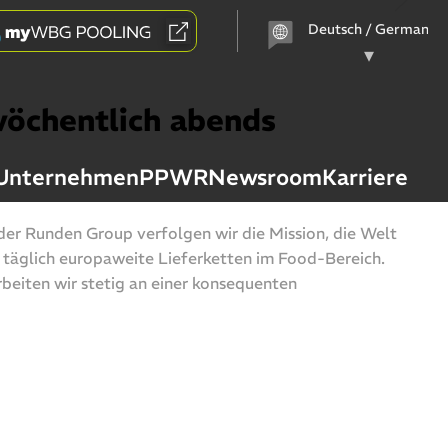
Sprache
auswählen
wöchentlich abends
Unternehmen
PPWR
Newsroom
Karriere
der Runden Group verfolgen wir die Mission, die Welt
täglich europaweite Lieferketten im Food-Bereich.
eiten wir stetig an einer konsequenten