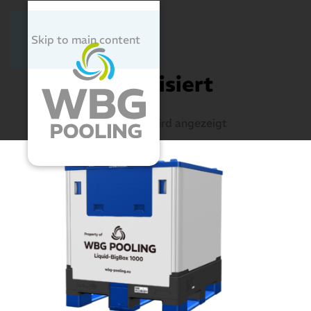
Skip to main content
Start
/ Unkategorisiert
Unkategorisiert
Einzelnes Ergebnis wird angezeigt