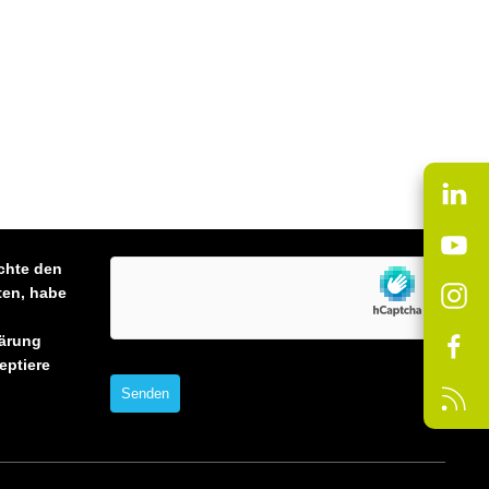
chte den
ten, habe
ärung
eptiere