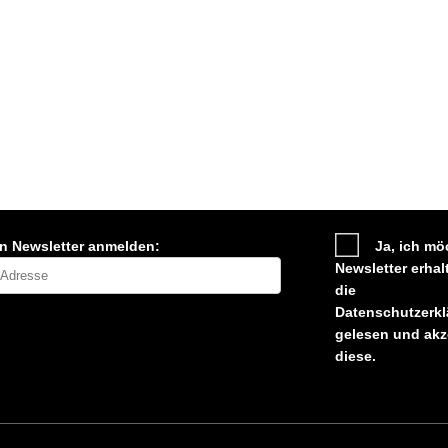
en Newsletter anmelden:
Ja, ich mö
Newsletter erhal
die
Datenschutzerkl
gelesen und akz
diese.